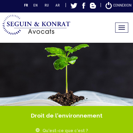
|
|
FR
EN
RU
AR
CONNEXION
Toggle
navigat
Droit de l'environnement
Qu'est-ce que c'est ?