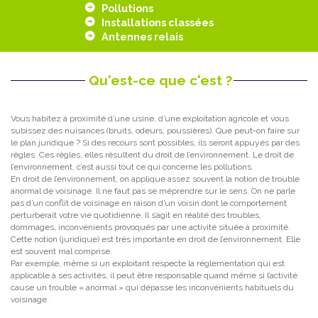
Pollutions
Installations classées
Antennes relais
Qu'est-ce que c'est ?
Vous habitez à proximité d’une usine, d’une exploitation agricole et vous
subissez des nuisances (bruits, odeurs, poussières). Que peut-on faire sur
le plan juridique ? Si des recours sont possibles, ils seront appuyés par des
règles. Ces règles, elles résultent du droit de l’environnement. Le droit de
l’environnement, c’est aussi tout ce qui concerne les pollutions.
En droit de l’environnement, on applique assez souvent la notion de trouble
anormal de voisinage. Il ne faut pas se méprendre sur le sens. On ne parle
pas d’un conflit de voisinage en raison d’un voisin dont le comportement
perturberait votre vie quotidienne. Il s’agit en réalité des troubles,
dommages, inconvénients provoqués par une activité située à proximité.
Cette notion (juridique) est très importante en droit de l’environnement. Elle
est souvent mal comprise.
Par exemple, même si un exploitant respecte la réglementation qui est
applicable à ses activités, il peut être responsable quand même si l’activité
cause un trouble « anormal » qui dépasse les inconvénients habituels du
voisinage.