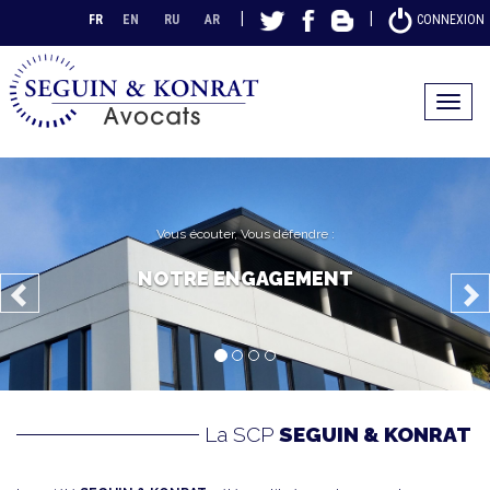
|
|
FR
EN
RU
AR
CONNEXION
Toggle
navigat
Vous écouter, Vous défendre :
NOTRE ENGAGEMENT
La SCP
SEGUIN & KONRAT