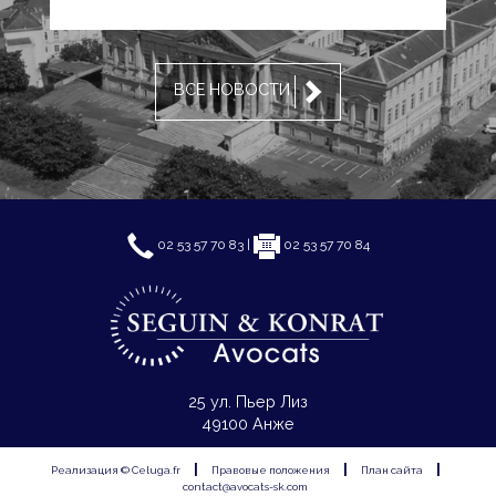
ВСЕ НОВОСТИ
02 53 57 70 83 |
02 53 57 70 84
25 ул. Пьер Лиз
49100 Анже
|
|
|
Реализация ©
Celuga.fr
Правовые положения
План сайта
contact@avocats-sk.com