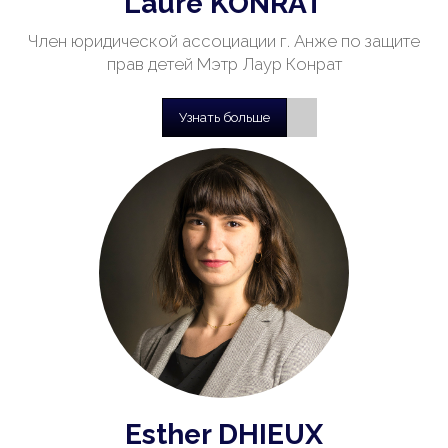
Laure KONRAT
Член юридической ассоциации г. Анже по защите
прав детей Мэтр Лаур Конрат
Узнать больше
Esther DHIEUX