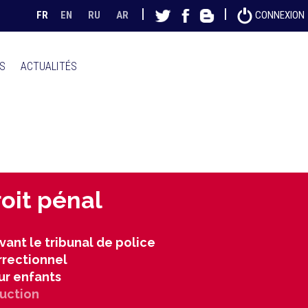
|
|
FR
EN
RU
AR
CONNEXION
FS
ACTUALITÉS
oit pénal
ant le tribunal de police
rrectionnel
ur enfants
ruction