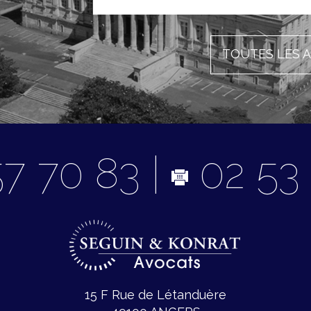
TOUTES LES 
7 70 83 |
02 53 
15 F Rue de Létanduère