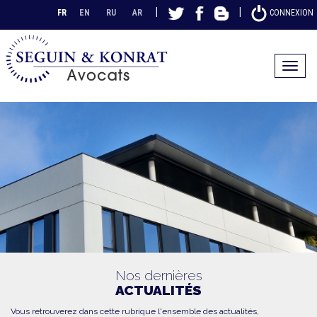
|
|
FR
EN
RU
AR
CONNEXION
Toggle
navigat
Nos dernières
ACTUALITÉS
Vous retrouverez dans cette rubrique l'ensemble des actualités,