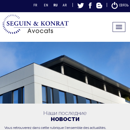
|
|
FR
EN
RU
AR
СВЯЗЬ
Toggle
navigat
Наши последние
НОВОСТИ
Vous retrouverez dans cette rubrique l'ensemble des actualités,