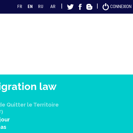
|
|
FR
EN
RU
AR
CONNEXION
gration law
e Quitter le Territoire
F)
jour
sas