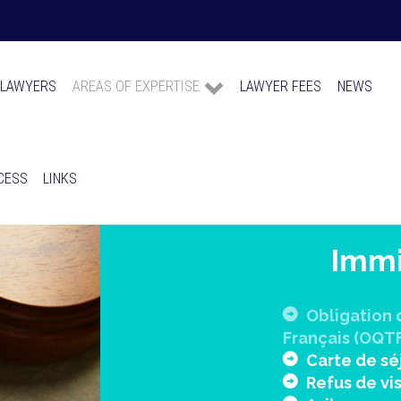
 LAWYERS
AREAS OF EXPERTISE
LAWYER FEES
NEWS
CESS
LINKS
Immi
Obligation d
Français (OQT
Carte de sé
Refus de vi