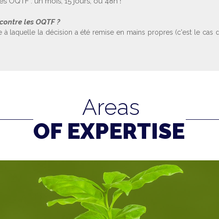
les OQTF : un mois, 15 jours, ou 48h !
s contre les OQTF ?
ate à laquelle la décision a été remise en mains propres (c'est le ca
Areas
OF EXPERTISE